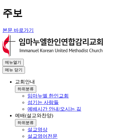
주보
본문 바로가기
메뉴열기
메뉴
닫기
교회안내
하위분류
임마누엘 한인교회
섬기는 사람들
예배시간 안내/오시는 길
예배(설교와찬양)
하위분류
설교영상
설교영어전문