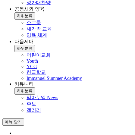
성가대찬양
공동체와 양육
하위분류
소그룹
새가족 교육
양육 체계
다음세대
하위분류
어린이교회
Youth
YCG
한글학교
Immanuel Summer Academy
커뮤니티
하위분류
임마누엘 News
주보
갤러리
메뉴
닫기