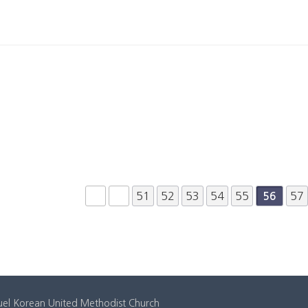
다음
맨끝
51
52
53
54
55
57
56
rean United Methodist Church