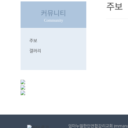
주보
커뮤니티
Community
주보
갤러리
처음
이전
임마누엘한인연합감리교회 Immanuel Ko